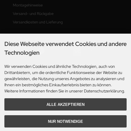
Montagehinweise
Versand- und Rückgabe
Versandkosten und Lieferung
Zahlungsmethoden
Diese Webseite verwendet Cookies und andere
Technologien
Wir verwenden Cookies und ähnliche Technologien, auch von
Drittanbietern, um die ordentliche Funktionsweise der Website zu
gewährleisten, die Nutzung unseres Angebotes zu analysieren und
Ihnen ein bestmögliches Einkaufserlebnis bieten zu können.
Social Media
Weitere Informationen finden Sie in unserer Datenschutzerklärung.
ALLE AKZEPTIEREN
NUR NOTWENDIGE
Alle Preise inkl. gesetzl. MwSt. zzgl.
Versandkosten
. Die durchgestrichenen Preise
entsprechen dem bisherigen Preis bei Racingaufkleber24.de - Motorrad-Sticker