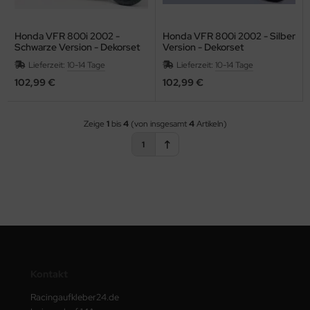
dividuelle Kundenlösungen
Honda VFR 800i 2002 -
Honda VFR 800i 2002 - Silber
Schwarze Version - Dekorset
Version - Dekorset
Lieferzeit:
10-14 Tage
Lieferzeit:
10-14 Tage
102,99 €
102,99 €
Zeige
1
bis
4
(von insgesamt
4
Artikeln)
1
Kontakt
Racingaufkleber24.de