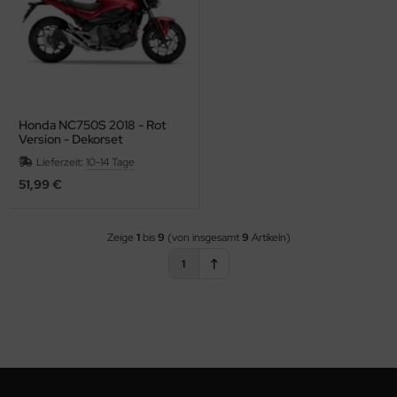
Honda NC750S 2018 - Rot
Version - Dekorset
Lieferzeit:
10-14 Tage
51,99 €
Zeige
1
bis
9
(von insgesamt
9
Artikeln)
1