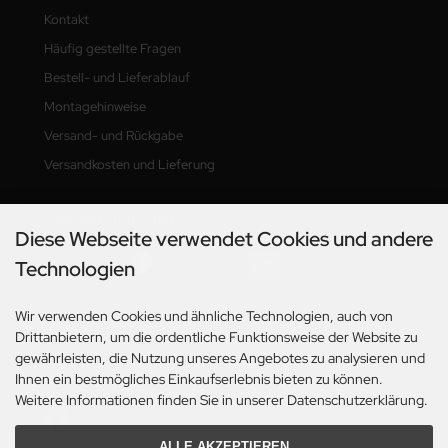
Kontakt
Häufig gestellte Fragen
Bestell- und Lieferablauf
Montagehinweise
Versand- und Rückgabe
Versandkosten und Lieferung
Zahlungsmethoden
Diese Webseite verwendet Cookies und andere
Technologien
Wir verwenden Cookies und ähnliche Technologien, auch von
Drittanbietern, um die ordentliche Funktionsweise der Website zu
gewährleisten, die Nutzung unseres Angebotes zu analysieren und
Social Media
Ihnen ein bestmögliches Einkaufserlebnis bieten zu können.
Weitere Informationen finden Sie in unserer Datenschutzerklärung.
ALLE AKZEPTIEREN