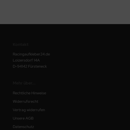
Kontakt
Racingaufkleber24.de
Loizersdorf 14A
D-94142 Fürsteneck
Mehr über...
Rechtliche Hinweise
Widerrufsrecht
Vertrag widerrufen
Unsere AGB
Datenschutz