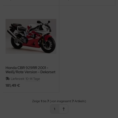
Honda CBR 929RR 2001 -
Weiß/Rote Version - Dekorset
Lieferzeit:
10-14 Tage
181,49 €
Zeige
1
bis
7
(von insgesamt
7
Artikeln)
1